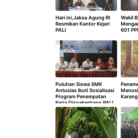
Hari ini,Jaksa Agung RI
Wakil B
Resmikan Kantor Kejari
Mengam
PALI
601 PP
Puluhan Siswa SMK
Penemu
Antusias Ikuti Sosialisasi
Manusi
Program Penempatan
Karang
Kerja Disnakertrans PALI