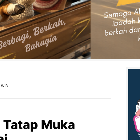
4 WIB
 Tatap Muka
ai