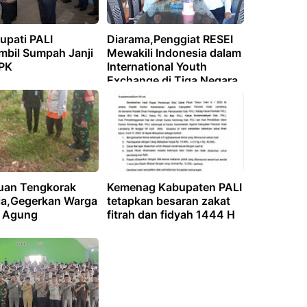
upati PALI
Diarama,Penggiat RESEI
bil Sumpah Janji
Mewakili Indonesia dalam
PK
International Youth
Exchange di Tiga Negara
ASEAN
an Tengkorak
Kemenag Kabupaten PALI
a,Gegerkan Warga
tetapkan besaran zakat
 Agung
fitrah dan fidyah 1444 H