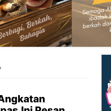
B
 Angkatan
pas,Ini Pesan