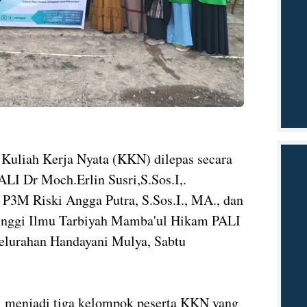
Kuliah Kerja Nyata (KKN) dilepas secara
LI Dr Moch.Erlin Susri,S.Sos.I,.
 P3M Riski Angga Putra, S.Sos.I., MA., dan
Tinggi Ilmu Tarbiyah Mamba'ul Hikam PALI
lurahan Handayani Mulya, Sabtu
i menjadi tiga kelompok peserta KKN yang