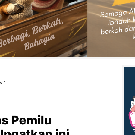
 WIB
as Pemilu
Ingatkan ini