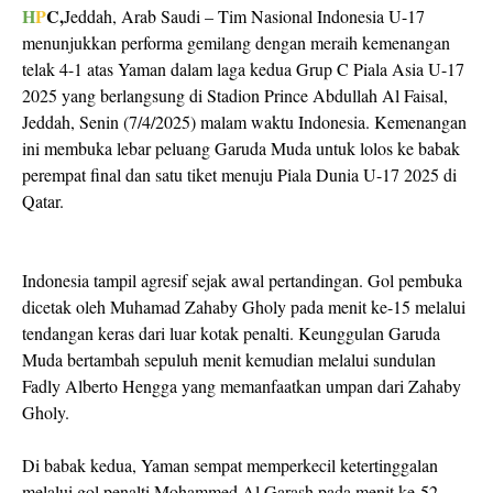
H
P
C,
Jeddah, Arab Saudi – Tim Nasional Indonesia U-17
menunjukkan performa gemilang dengan meraih kemenangan
telak 4-1 atas Yaman dalam laga kedua Grup C Piala Asia U-17
2025 yang berlangsung di Stadion Prince Abdullah Al Faisal,
Jeddah, Senin (7/4/2025) malam waktu Indonesia. Kemenangan
ini membuka lebar peluang Garuda Muda untuk lolos ke babak
perempat final dan satu tiket menuju Piala Dunia U-17 2025 di
Qatar.
Indonesia tampil agresif sejak awal pertandingan. Gol pembuka
dicetak oleh Muhamad Zahaby Gholy pada menit ke-15 melalui
tendangan keras dari luar kotak penalti. Keunggulan Garuda
Muda bertambah sepuluh menit kemudian melalui sundulan
Fadly Alberto Hengga yang memanfaatkan umpan dari Zahaby
Gholy.
Di babak kedua, Yaman sempat memperkecil ketertinggalan
melalui gol penalti Mohammed Al Garash pada menit ke-52.