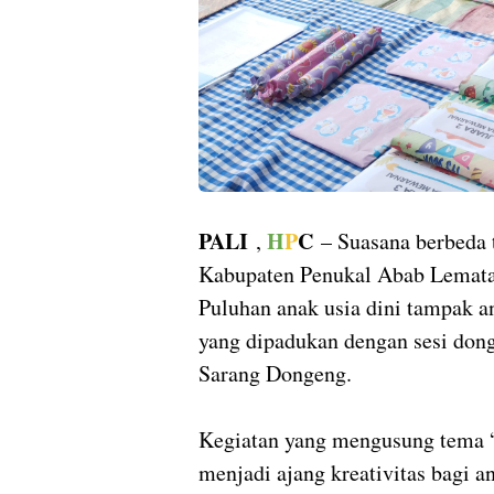
PALI
H
P
C
,
– Suasana berbeda 
Kabupaten Penukal Abab Lematan
Puluhan anak usia dini tampak a
yang dipadukan dengan sesi dong
Sarang Dongeng.
Kegiatan yang mengusung tema
menjadi ajang kreativitas bagi a