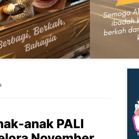
B
Anak-anak PALI
Gelora November