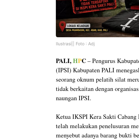
Ilustrasi|| Foto : Adj
PALI,
H
P
C
– Pengurus Kabupate
(IPSI) Kabupaten PALI menegask
seorang oknum pelatih silat mer
tidak berkaitan dengan organisa
naungan IPSI.
Ketua IKSPI Kera Sakti Cabang 
telah melakukan penelusuran me
menyebut adanya barang bukti b