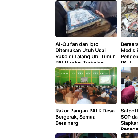
Al-Qur'an dan Iqro
Berser
Ditemukan Utuh Usai
Medis 
Ruko di Talang Ubi Timur
Pengel
PALI Ludes Terbakar
PALI
Rakor Pangan PALI: Desa
Satpol
Bergerak, Semua
SOP da
Bersinergi
Siapka
Penega