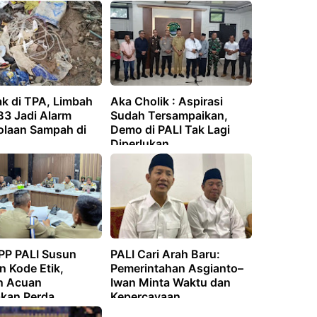
ak di TPA, Limbah
Aka Cholik : Aspirasi
B3 Jadi Alarm
Sudah Tersampaikan,
olaan Sampah di
Demo di PALI Tak Lagi
Diperlukan
 PP PALI Susun
PALI Cari Arah Baru:
n Kode Etik,
Pemerintahan Asgianto–
n Acuan
Iwan Minta Waktu dan
kan Perda
Kepercayaan