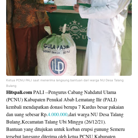
Ketua PCNU PALI saat menerima langsung bantuan dari warga NU Desa Talang
Bulang
Hitspali.com
PALI --Pengurus Cabang Nahdatul Ulama
(PCNU) Kabupaten Penukal Abab Lematang Ilir (PALI)
kembali mendapatkan donasi berupa 7 Kardus besar pakaian
dan uang sebesar Rp.
4.000.000
,dari warga NU Desa Talang
Bulang,Kecamatan Talang Ubi Minggu (26/12/21).
Bantuan yang ditujukan untuk korban erupsi gunung Semeru
tersebut langsung diterima oleh ketua PCNU Kabupaten