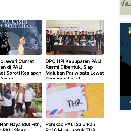
ndrawari Curhat
DPC HPI Kabupaten PALI
an di PALI,
Resmi Dibentuk, Siap
et Soroti Kesiapan
Majukan Pariwisata Lewat
 Acara
Pemandu Lokal
Hari Raya Idul Fitri,
Pemkab PALI Salurkan
 PALI Sidak
Rp16 Miliar untuk THR