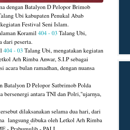
ma dengan Batalyon D Pelopor Brimob
alang Ubi kabupaten Penukal Abab
kegiatan Festival Seni Islam.
halaman Koramil
404 - 03
Talang Ubi,
 dari peserta.
il
404 - 03
Talang Ubi, mengatakan kegiatan
etkol Arh Rimba Anwar, S.I.P sebagai
i acara bulan ramadhan, dengan nuansa
an Batalyon D Pelopor Satbrimob Polda
 bersenergi antara TNI dan Polri,"ujarnya,
ersebut dilaksanakan selama dua hari, dari
ana langsung
dibuka oleh Letkol Arh Rimba
E - Prabumulih - PALI.