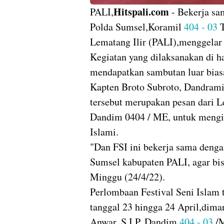
Hitspali.com
PALI,
- Bekerja sa
Polda Sumsel,Koramil
404 - 03
T
Lematang Ilir (PALI),menggelar 
Kegiatan yang dilaksanakan di 
mendapatkan sambutan luar biasa
Kapten Broto Subroto, Dandram
tersebut merupakan pesan dari L
Dandim 0404 / ME, untuk mengis
Islami.
"Dan FSI ini bekerja sama deng
Sumsel kabupaten PALI, agar bisa
Minggu (24/4/22).
Perlombaan Festival Seni Islam t
tanggal 23 hingga 24 April,dim
Anwar, S.I.P, Dandim
404 - 03
/M