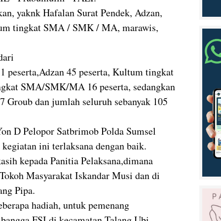
an, yaknk Hafalan Surat Pendek, Adzan,
tum tingkat SMA / SMK / MA, marawis,
dari
1 peserta,Adzan 45 peserta, Kultum tingkat
ingkat SMA/SMK/MA 16 peserta, sedangkan
7 Groub dan jumlah seluruh sebanyak 105
 Yon D Pelopor Satbrimob Polda Sumsel
kegiatan ini terlaksana dengan baik.
 kasih kepada Panitia Pelaksana,dimana
h Tokoh Masyarakat Iskandar Musi dan di
ang Pipa.
eberapa hadiah, untuk pemenang
 bangga FSI di kecamatan Talang Ubi,