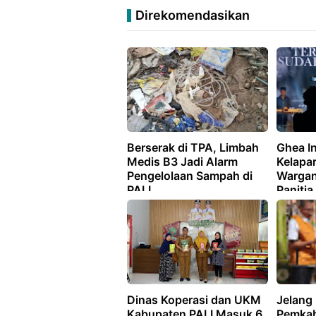
Direkomendasikan
Berserak di TPA, Limbah
Ghea I
Medis B3 Jadi Alarm
Kelapar
Pengelolaan Sampah di
Wargan
PALI
Panitia
Dinas Koperasi dan UKM
Jelang 
Kabupaten PALI Masuk 6
Pemkab