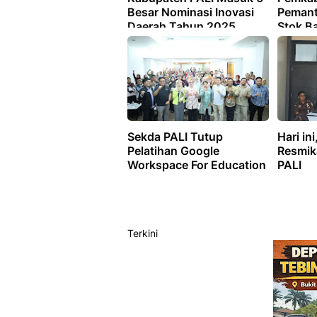
Besar Nominasi Inovasi
Pemant
Daerah Tahun 2025
Stok B
Pokok
Sekda PALI Tutup
Hari in
Pelatihan Google
Resmika
Workspace For Education
PALI
Terkini