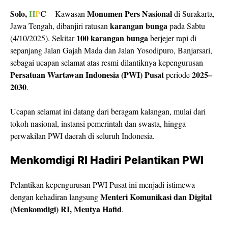
Solo,
H
P
C
Monumen Pers Nasional
– Kawasan
di Surakarta,
karangan bunga
Jawa Tengah, dibanjiri ratusan
pada Sabtu
100 karangan bunga
(4/10/2025). Sekitar
berjejer rapi di
sepanjang Jalan Gajah Mada dan Jalan Yosodipuro, Banjarsari,
sebagai ucapan selamat atas resmi dilantiknya kepengurusan
Persatuan Wartawan Indonesia (PWI) Pusat
2025–
periode
2030
.
​Ucapan selamat ini datang dari beragam kalangan, mulai dari
tokoh nasional, instansi pemerintah dan swasta, hingga
perwakilan PWI daerah di seluruh Indonesia.
​Menkomdigi RI Hadiri Pelantikan PWI
Pelantikan kepengurusan PWI Pusat ini menjadi istimewa
Menteri Komunikasi dan Digital
dengan kehadiran langsung
(Menkomdigi) RI, Meutya Hafid
.