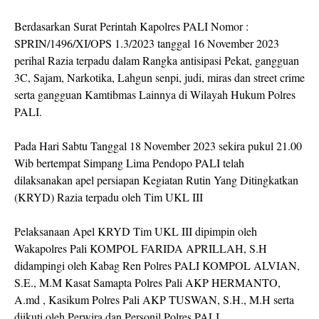
Berdasarkan Surat Perintah Kapolres PALI Nomor :
SPRIN/1496/XI/OPS 1.3/2023 tanggal 16 November 2023
perihal Razia terpadu dalam Rangka antisipasi Pekat, gangguan
3C, Sajam, Narkotika, Lahgun senpi, judi, miras dan street crime
serta gangguan Kamtibmas Lainnya di Wilayah Hukum Polres
PALI.
Pada Hari Sabtu Tanggal 18 November 2023 sekira pukul 21.00
Wib bertempat Simpang Lima Pendopo PALI telah
dilaksanakan apel persiapan Kegiatan Rutin Yang Ditingkatkan
(KRYD) Razia terpadu oleh Tim UKL III
Pelaksanaan Apel KRYD Tim UKL III dipimpin oleh
Wakapolres Pali KOMPOL FARIDA APRILLAH, S.H
didampingi oleh Kabag Ren Polres PALI KOMPOL ALVIAN,
S.E., M.M Kasat Samapta Polres Pali AKP HERMANTO,
A.md , Kasikum Polres Pali AKP TUSWAN, S.H., M.H serta
diikuti oleh Perwira dan Personil Polres PALI